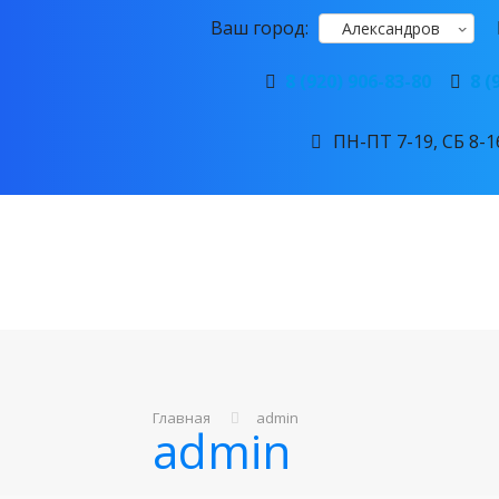
Ваш город:
Александров
8 (920) 906-83-80
8 (
ПН-ПТ 7-19, СБ 8-16
Главная
admin
admin