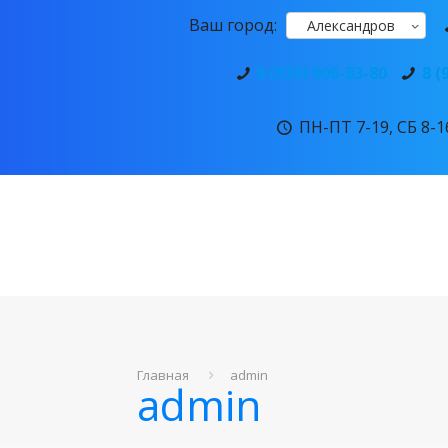
Ваш город:
Александров
8 (920) 906-83-80
8 (
ПН-ПТ 7-19, СБ 8-16
Главная
admin
admin