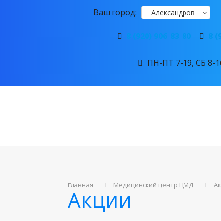
Ваш город:
Александров
8 (920) 906-83-80
8 (
ПН-ПТ 7-19, СБ 8-16
Главная
Медицинский центр ЦМД
А
Акции