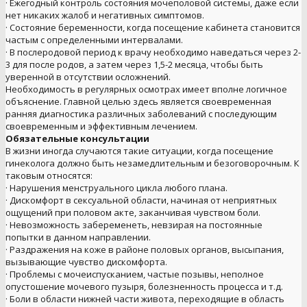
· Ежегодный контроль состояния мочеполовой системы, даже если
нет никаких жалоб и негативных симптомов.
· Состояние беременности, когда посещение кабинета становится
частым с определенными интервалами.
· В послеродовой период к врачу необходимо наведаться через 2-
3 для после родов, а затем через 1,5-2 месяца, чтобы быть
уверенной в отсутствии осложнений.
Необходимость в регулярных осмотрах имеет вполне логичное
объяснение. Главной целью здесь является своевременная
ранняя диагностика различных заболеваний с последующим
своевременным и эффективным лечением.
Обязательные консультации
В жизни иногда случаются такие ситуации, когда посещение
гинеколога должно быть незамедлительным и безоговорочным. К
таковым относятся:
· Нарушения менструального цикла любого плана.
· Дискомфорт в сексуальной области, начиная от неприятных
ощущений при половом акте, заканчивая чувством боли.
· Невозможность забеременеть, невзирая на постоянные
попытки в данном направлении.
· Раздражения на коже в районе половых органов, высыпания,
вызывающие чувство дискомфорта.
· Проблемы с мочеиспусканием, частые позывы, неполное
опустошение мочевого пузыря, болезненность процесса и т.д.
· Боли в области нижней части живота, переходящие в область