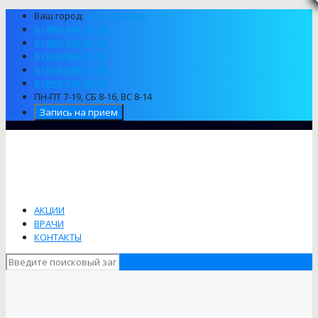
Ваш город:
Александров
8 (492) 449-38-39
8 (492) 449-82-29
8 (920) 906-83-80
8 (904) 039-67-68
8 (999) 774-89-94
ПН-ПТ 7-19, СБ 8-16, ВС 8-14
Запись на прием
АКЦИИ
ВРАЧИ
КОНТАКТЫ