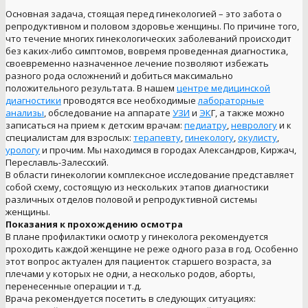
Основная задача, стоящая перед гинекологией – это забота о
репродуктивном и половом здоровье женщины. По причине того,
что течение многих гинекологических заболеваний происходит
без каких-либо симптомов, вовремя проведенная диагностика,
своевременно назначенное лечение позволяют избежать
разного рода осложнений и добиться максимально
положительного результата. В нашем
центре медицинской
диагностики
проводятся все необходимые
лабораторные
анализы
, обследование на аппарате
УЗИ
и
ЭК
Г, а также можно
записаться на прием к детским врачам:
педиатру
,
неврологу
и к
специалистам для взрослых:
терапевту
,
гинекологу
,
окулисту
,
урологу
и прочим. Мы находимся в городах Александров, Киржач,
Переславль-Залесский.
В области гинекологии комплексное исследование представляет
собой схему, состоящую из нескольких этапов диагностики
различных отделов половой и репродуктивной системы
женщины.
Показания к прохождению осмотра
В плане профилактики осмотр у гинеколога рекомендуется
проходить каждой женщине не реже одного раза в год. Особенно
этот вопрос актуален для пациенток старшего возраста, за
плечами у которых не одни, а несколько родов, аборты,
перенесенные операции и т.д.
Врача рекомендуется посетить в следующих ситуациях: