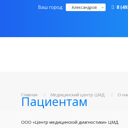
Ваш город:
8 (49
Александров
Главная
Медицинский центр ЦМД
О на
Пациентам
ООО «Центр медицинской диагностики» ЦМД