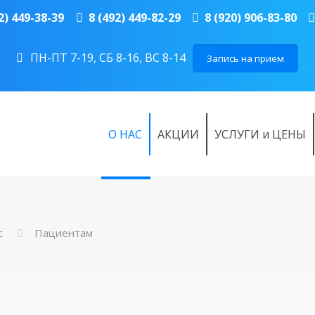
2) 449-38-39
8 (492) 449-82-29
8 (920) 906-83-80
ПН-ПТ 7-19, СБ 8-16, ВС 8-14
Запись на прием
О НАС
АКЦИИ
УСЛУГИ и ЦЕНЫ
с
Пациентам