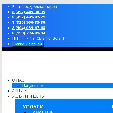
Ваш город:
Александров
8 (492) 449-38-39
8 (492) 449-82-29
8 (920) 906-83-80
8 (904) 039-67-68
8 (999) 774-89-94
ПН-ПТ 7-19, СБ 8-16, ВС 8-14
Запись на прием
О НАС
Пациентам
АКЦИИ
УСЛУГИ и ЦЕНЫ
УСЛУГИ
АНАЛИЗЫ