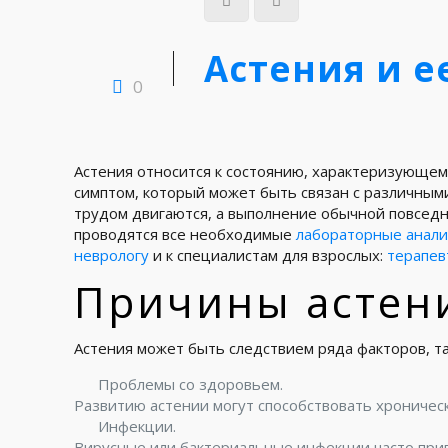
Астения и е
0
Астения относится к состоянию, характеризующему
симптом, который может быть связан с различными
трудом двигаются, а выполнение обычной повседн
проводятся все необходимые
лабораторные анал
неврологу
и к специалистам для взрослых:
терапев
Причины астен
Астения может быть следствием ряда факторов, та
Проблемы со здоровьем.
Развитию астении могут способствовать хроничес
Инфекции.
Вирусные или бактериальные инфекции часто прив