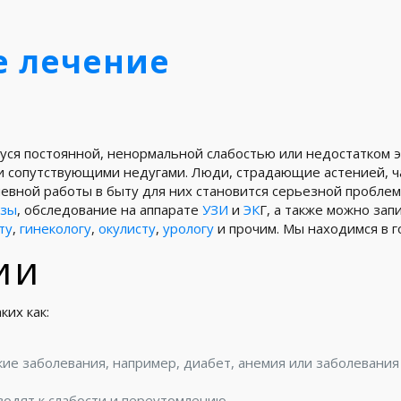
е лечение
ся постоянной, ненормальной слабостью или недостатком эн
 сопутствующими недугами. Люди, страдающие астенией, част
евной работы в быту для них становится серьезной проблем
изы
, обследование на аппарате
УЗИ
и
ЭК
Г, а также можно зап
ту
,
гинекологу
,
окулисту
,
урологу
и прочим. Мы находимся в г
ии
ких как:
кие заболевания, например, диабет, анемия или заболевани
одят к слабости и переутомлению.