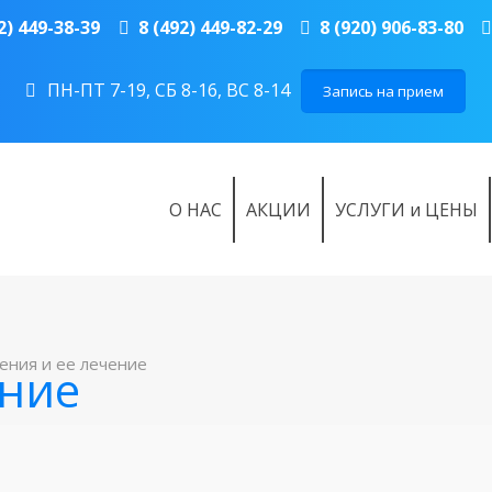
2) 449-38-39
8 (492) 449-82-29
8 (920) 906-83-80
ПН-ПТ 7-19, СБ 8-16, ВС 8-14
Запись на прием
О НАС
АКЦИИ
УСЛУГИ и ЦЕНЫ
ения и ее лечение
ение