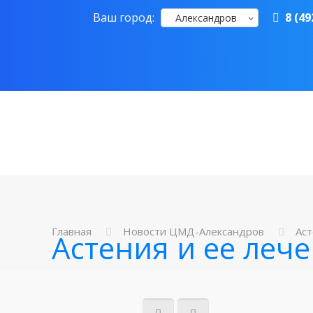
Ваш город:
8 (49
Александров
Главная
Новости ЦМД-Александров
Аст
Астения и ее леч