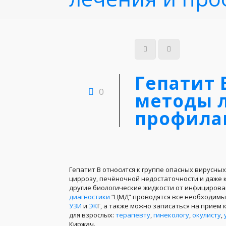
Гепатит 
0
методы 
профила
Гепатит В относится к группе опасных вирусны
циррозу, печёночной недостаточности и даже к 
другие биологические жидкости от инфицирова
диагностики
“ЦМД” проводятся все необходим
УЗИ
и
ЭК
Г, а также можно записаться на прием 
для взрослых:
терапевту
,
гинекологу
,
окулисту
,
Киржач.