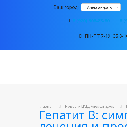
Ваш город:
Александров
8 (920) 906-83-80
8 (
ПН-ПТ 7-19, СБ 8-16
Главная
Новости ЦМД-Александров
Гепатит В: си
лечения и про