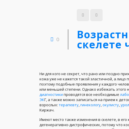
Возраст
0
скелете 
Ни для кого не секрет, что рано или поздно при
кожа уже не кажется такой эластичной, а лицо
поэтому подобные проявления у каждого чело
или меньшей степени. Однако избежать этого н
диагностики
проводятся все необходимые
лабо
ЭК
Г, а также можно записаться на прием к детс
взрослых:
терапевту
,
гинекологу
,
окулисту
,
урол
Киржач.
Имеют место также изменения в скелете, в его 
дегенеративно-дистрофических, потому что ко