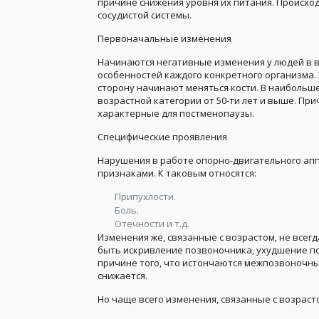
причине снижения уровня их питания. Происхо
сосудистой системы.
Первоначальные изменения
Начинаются негативные изменения у людей в воз
особенностей каждого конкретного организма.
сторону начинают меняться кости. В наиболь
возрастной категории от 50-ти лет и выше. Пр
характерные для постменопаузы.
Специфические проявления
Нарушения в работе опорно-двигательного ап
признаками. К таковым относятся:
Припухлости.
Боль.
Отечности и т.д.
Изменения же, связанные с возрастом, не всег
быть искривление позвоночника, ухудшение по
причине того, что истончаются межпозвоночные
снижается.
Но чаще всего изменения, связанные с возраст