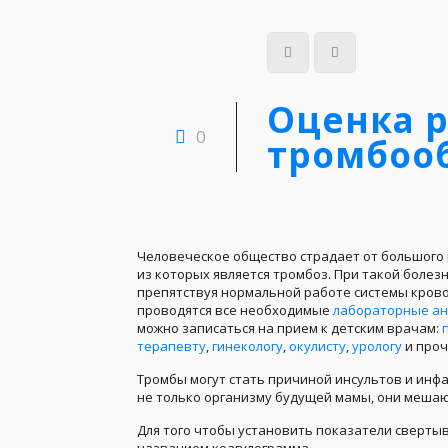
Оценка 
0
тромбоо
Человеческое общество страдает от большого к
из которых является тромбоз. При такой болез
препятствуя нормальной работе системы кров
проводятся все необходимые
лабораторные а
можно записаться на прием к детским врачам:
п
терапевту
,
гинекологу
,
окулисту
,
урологу
и проч
Тромбы могут стать причиной инсультов и инфа
не только организму будущей мамы, они меша
Для того чтобы установить показатели сверты