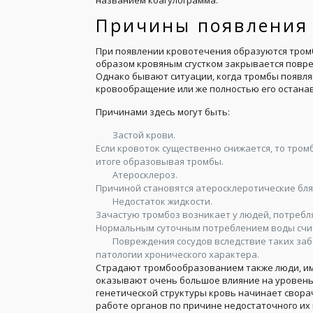
названием коагулограмма.
Причины появления
При появлении кровотечения образуются тромб
образом кровяным сгустком закрывается повре
Однако бывают ситуации, когда тромбы появляю
кровообращение или же полностью его остана
Причинами здесь могут быть:
Застой крови.
Если кровоток существенно снижается, то тром
итоге образовывая тромбы.
Атеросклероз.
Причиной становятся атеросклеротические бляш
Недостаток жидкости.
Зачастую тромбоз возникает у людей, потребл
Нормальным суточным потреблением воды счит
Повреждения сосудов вследствие таких заб
патологии хронического характера.
Страдают тромбообразованием также люди, и
оказывают очень большое влияние на уровень 
генетической структуры кровь начинает свора
работе органов по причине недостаточного их