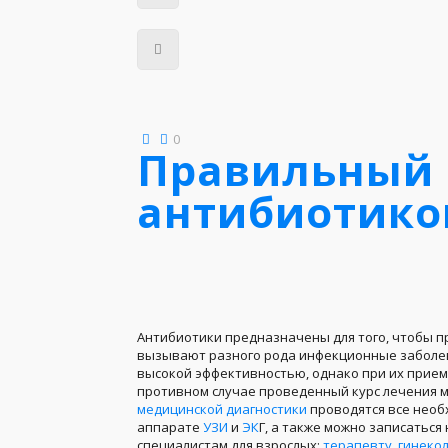
0
Правильный
антибиотико
Антибиотики предназначены для того, чтобы 
вызывают разного рода инфекционные заболев
высокой эффективностью, однако при их прие
противном случае проведенный курс лечения м
медицинской диагностики
проводятся все нео
аппарате
УЗИ
и
ЭК
Г, а также можно записаться
специалистам для взрослых:
терапевту
,
гинекол