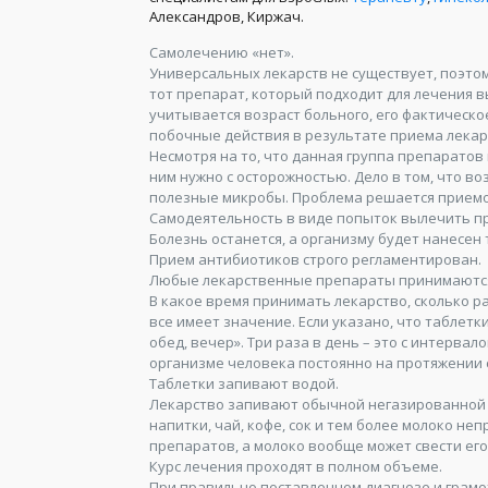
Александров, Киржач.
Самолечению «нет».
Универсальных лекарств не существует, поэто
тот препарат, который подходит для лечения 
учитывается возраст больного, его фактическое
побочные действия в результате приема лекар
Несмотря на то, что данная группа препаратов
ним нужно с осторожностью. Дело в том, что во
полезные микробы. Проблема решается приемо
Самодеятельность в виде попыток вылечить про
Болезнь останется, а организму будет нанесен 
Прием антибиотиков строго регламентирован.
Любые лекарственные препараты принимаются 
В какое время принимать лекарство, сколько ра
все имеет значение. Если указано, что таблетки
обед, вечер». Три раза в день – это с интервал
организме человека постоянно на протяжении 
Таблетки запивают водой.
Лекарство запивают обычной негазированной
напитки, чай, кофе, сок и тем более молоко н
препаратов, а молоко вообще может свести его
Курс лечения проходят в полном объеме.
При правильно поставленном диагнозе и грам