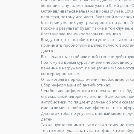
лечении станут заметными уже на 3-тий день.
Останавливаться нельзя ни в коем случае. Есл
вернется, потому что часть бактерий осталась 
бактерии уже не будут реагировать на данный 
Похожий результат будет также в том случае, 
Восстановление микрофлоры кишечника.
Ввиду того, что антибиотики угнетают также и
принимать пробиотики в целях полного восста
Диета.
Все лекарства в той или иной степени действую
Поэтому во время курса лечения необходимо у
печень не нагружают. Из рациона исключаются
консервированные.
От алкоголя в период лечения необходимо отк
Сбор информации об антибиотиках.
Чем больше информации о своем пациенте буде
оптимальный алгоритм лечения. Если ранее пр
антибиотики, то пациент должен об этом сказа
имели ли место побочные эффекты – вся инфор
Для того чтобы не упустить важный момент, лу
детей.
Также нужно понимать, что если в течение тре
то это может указывать на тот факт, что возб