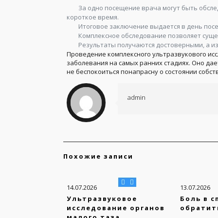
За одно посещение врача могут быть обсле
короткое время.
Итоговое заключение выдается в день посе
Комплексное обследование позволяет суще
Результаты получаются достоверными, а и
Проведение комплексного ультразвукового исс
заболевания на самых ранних стадиях. Оно дае
не беспокоиться понапрасну о состоянии собс
admin
Похожие записи
14.07.2026
13.07.2026
Ультразвуковое
Боль в с
исследование органов
обратит
малого таза