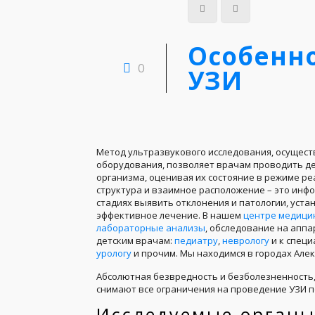
Особенно
0
УЗИ
Метод ультразвукового исследования, осущес
оборудования, позволяет врачам проводить де
организма, оценивая их состояние в режиме ре
структура и взаимное расположение – это инф
стадиях выявить отклонения и патологии, уст
эффективное лечение. В нашем
центре медицин
лабораторные анализы
, обследование на аппа
детским врачам:
педиатру
,
неврологу
и к специ
урологу
и прочим. Мы находимся в городах Алек
Абсолютная безвредность и безболезненность,
снимают все ограничения на проведение УЗИ по
Исследуемые орган