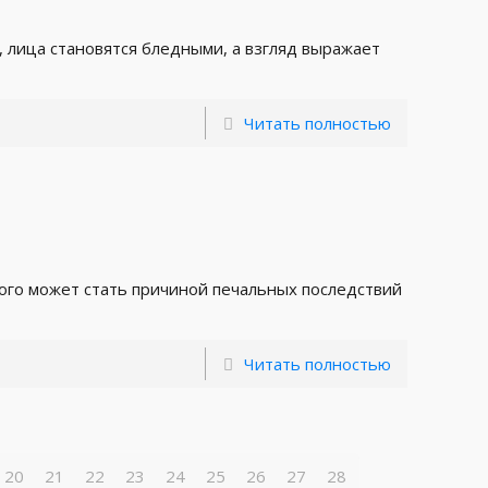
 лица становятся бледными, а взгляд выражает
Читать полностью
рого может стать причиной печальных последствий
Читать полностью
20
21
22
23
24
25
26
27
28