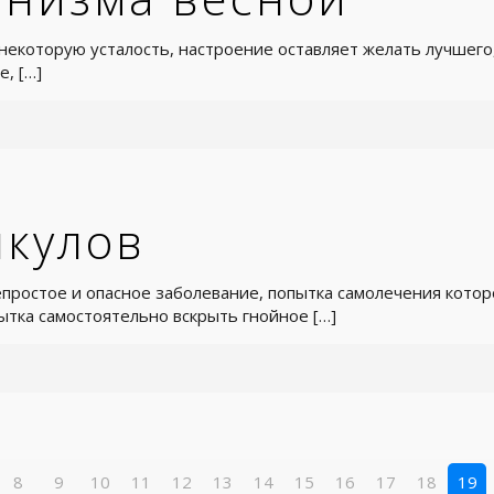
которую усталость, настроение оставляет желать лучшего,
е,
[…]
нкулов
простое и опасное заболевание, попытка самолечения кото
пытка самостоятельно вскрыть гнойное
[…]
8
9
10
11
12
13
14
15
16
17
18
19