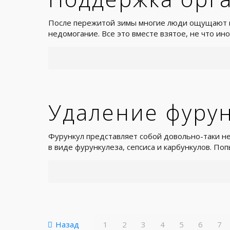
После пережитой зимы многие люди ощущают не
недомогание. Все это вместе взятое, не что ино
Удаление фуру
Фурункул представляет собой довольно-таки не
в виде фурункулеза, сепсиса и карбункулов. По
Назад
1
2
3
4
5
6
7