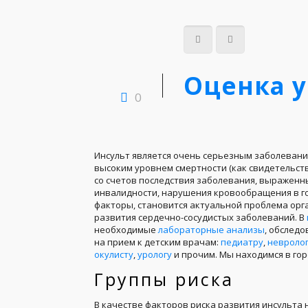
Оценка у
0
Инсульт является очень серьезным заболевания
высоким уровнем смертности (как свидетельств
со счетов последствия заболевания, выраженн
инвалидности, нарушения кровообращения в го
факторы, становится актуальной проблема ор
развития сердечно-сосудистых заболеваний. В
необходимые
лабораторные анализы
, обслед
на прием к детским врачам:
педиатру
,
невроло
окулисту
,
урологу
и прочим. Мы находимся в гор
Группы риска
В качестве факторов риска развития инсульт