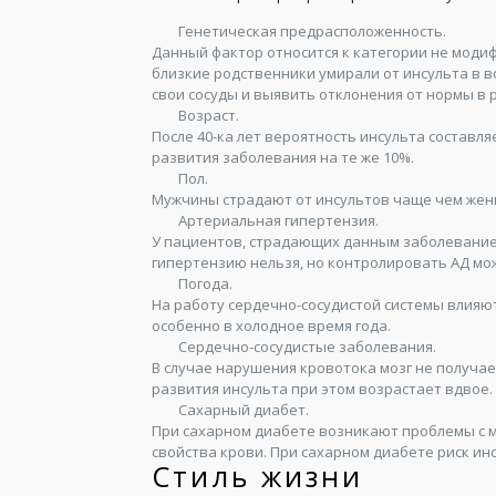
Генетическая предрасположенность.
Данный фактор относится к категории не модиф
близкие родственники умирали от инсульта в в
свои сосуды и выявить отклонения от нормы в 
Возраст.
После 40-ка лет вероятность инсульта составл
развития заболевания на те же 10%.
Пол.
Мужчины страдают от инсультов чаще чем женщи
Артериальная гипертензия.
У пациентов, страдающих данным заболеванием
гипертензию нельзя, но контролировать АД мо
Погода.
На работу сердечно-сосудистой системы влия
особенно в холодное время года.
Сердечно-сосудистые заболевания.
В случае нарушения кровотока мозг не получае
развития инсульта при этом возрастает вдвое.
Сахарный диабет.
При сахарном диабете возникают проблемы с 
свойства крови. При сахарном диабете риск ин
Стиль жизни