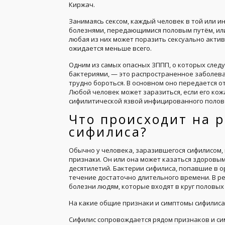
Киржач.
Занимаясь сексом, каждый человек в той или и
болезнями, передающимися половым путём, или
любая из них может поразить сексуально актив
ожидается меньше всего.
Одним из самых опасных ЗППП, о которых следу
бактериями, — это распространенное заболев
трудно бороться. В основном оно передается о
Любой человек может заразиться, если его кожа
сифилитической язвой инфицированного полов
Что происходит на 
сифилиса?
Обычно у человека, заразившегося сифилисом,
признаки. Он или она может казаться здоровым
десятилетий. Бактерии сифилиса, попавшие в ор
течение достаточно длительного времени. В р
болезни людям, которые входят в круг половых
На какие общие признаки и симптомы сифилиса
Сифилис сопровождается рядом признаков и си