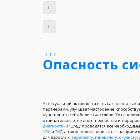
0
Опасность с
У сексуальной активности есть как плюсы, так 
партнёрами, улучшает настроение, способству
чувствовать себя более счастливо. Хотя пол
отрицательные, не стоит полностью игнорирова
диагностики
“ЦМД” проводятся все необходим
УЗИ
и
ЭК
Г, а также можно записаться на прием 
для взрослых:
терапевту
,
гинекологу
,
окулисту
,