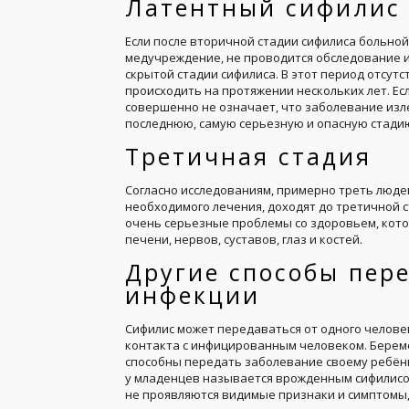
Латентный сифилис
Если после вторичной стадии сифилиса больно
медучреждение, не проводится обследование и 
скрытой стадии сифилиса. В этот период отсут
происходить на протяжении нескольких лет. Есл
совершенно не означает, что заболевание изл
последнюю, самую серьезную и опасную стади
Третичная стадия
Согласно исследованиям, примерно треть люде
необходимого лечения, доходят до третичной с
очень серьезные проблемы со здоровьем, кото
печени, нервов, суставов, глаз и костей.
Другие способы пер
инфекции
Сифилис может передаваться от одного челове
контакта с инфицированным человеком. Берем
способны передать заболевание своему ребёнк
у младенцев называется врожденным сифилисо
не проявляются видимые признаки и симптомы,