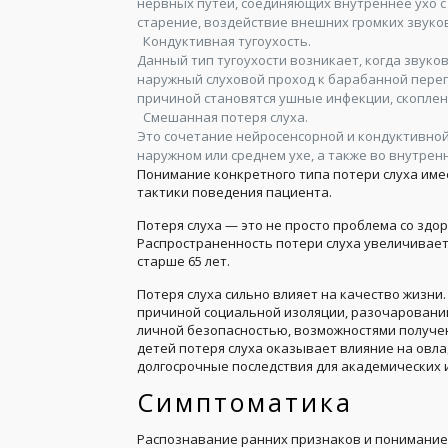
нервных путей, соединяющих внутреннее ухо с
старение, воздействие внешних громких звуко
Кондуктивная тугоухость.
Данный тип тугоухости возникает, когда звук
наружный слуховой проход к барабанной переп
причиной становятся ушные инфекции, скоплен
Смешанная потеря слуха.
Это сочетание нейросенсорной и кондуктивной
наружном или среднем ухе, а также во внутрен
Понимание конкретного типа потери слуха им
тактики поведения пациента.
Потеря слуха — это не просто проблема со здо
Распространенность потери слуха увеличивает
старше 65 лет.
Потеря слуха сильно влияет на качество жизни
причиной социальной изоляции, разочарований
личной безопасностью, возможностями получен
детей потеря слуха оказывает влияние на овл
долгосрочные последствия для академических 
Симптоматика
Распознавание ранних признаков и понимание 