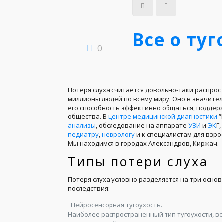
Все о ту
0
Потеря слуха считается довольно-таки распро
миллионы людей по всему миру. Оно в значител
его способность эффективно общаться, поддер
общества. В
центре медицинской диагностики
“
анализы
, обследование на аппарате
УЗИ
и
ЭК
Г
педиатру
,
неврологу
и к специалистам для взро
Мы находимся в городах Александров, Киржач.
Типы потери слуха
Потеря слуха условно разделяется на три осно
последствия:
Нейросенсорная тугоухость.
Наиболее распространенный тип тугоухости, 