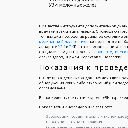
УЗИ молочных желез
В качестве инструмента дополнительной диагн
врачами всех специализаций. С помощью этог
точный диагноз, оценив реальное состояние вн
медицинской диагностики
проводятся все нео
аппарате
УЗИ
и
ЭК
Г, а также можно записаться
специалистам для взрослых:
терапевту
,
гинекол
Александров, Киржач, Переславль-Залесский.
Показания к провед
В ходе проведения исследования лечащий врач 
обнаружения каких-либо отклонений (или подо
обследование.
В определенных ситуациях кроме УЗИ параллел
Показаниями к исследованию являются:
Заболевания соединительных тканей диффу
Сердечно-легочная патология.
Отдельные заболевания, связанные с эндо