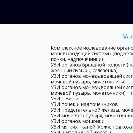
Ус
Комплексное исследование орган
мочевыводящей системы (поджелуд
почки, надпочечники)
УЗИ органов брюшной полости (по
желчный пузырь, селезенка)
УЗИ органов мочевыводящей сист
мочевой пузырь, мочеточники)
УЗИ органов мочевыводящей сист
мочевой пузырь, мочеточники) + 
УЗИ печени
УЗИ почек и надпочечников
УЗИ предстательной железы, моч
УЗИ мочевого пузыря, мочеточни
УЗИ органов мошонки
УЗИ мягких тканей (кожи, подкож
УЗИ щитовидной железы