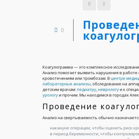
Проведе
0
коагуло
Коагулограмма — это комплексное исследовани
Анализ помогает выявить нарушения в работе с
кровотечениям или тромбозам. В
центре медиц
лабораторные анализы
, обследование на аппа
детским врачам:
педиатру
,
неврологу
и к специ
урологу
и прочим. Мы находимся в городах Алек
Проведение коагул
Анализ на свертываемость обычно назначается 
накануне операции, чтобы оценить риск к
в период беременности, чтобы контролиров