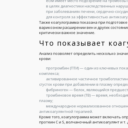
если имеет место подозрение на тромбозы 
в целях диагностики наследственных нару
при заболеваниях печени, сердечно-сосуди
для контроля за эффективностью антикоагу
Также коагулограмма показана при подготовке
варикозном расширении вен и других состояни
критически важное значение.
Что показывает коа
Анализ позволяет определить несколько знач
крови:
протромбин (ПТИ) — один из ключевых пок
комплекса;
активированное частичное тромбопластинов
сгусток крови при добавлении в плазму опреде
фибриноген — белок, являющийся предшест
тромбиновое время (ТВ) — время, необходи
плазму;
международное нормализованное отношение
антикоагулянтной терапией.
Кроме того, коагулограмма может включать опре
протеин C и S, волчаночный антикоагулянт и т. 