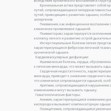
вследствие хронического воспаления и структ
Бронхиальная астма представляет собой х
путей, сопровождающееся гиперреактивность
путей, приводящим к развитию одышки, особен
аллергенов.
Пневмония, как инфекционное воспаление 
клинически проявляемое одышкой.
Пневмоторакс характеризуется скоплением 
коллапсу легкого и развитию острой дыхательн
Интерстициальные болезни легких предста
характеризующихся фиброзом легочной ткани 
хронической одышке.
Кардиоваскулярные дисфункции:
Ишемическая болезнь сердца, обусловленн
к гипоксии миокарда, что может вызывать оды
Сердечная недостаточность, характеризую
миокарда, приводит к снижению сердечного вы
что клинически сопровождается одышкой, особ
Аритмии, сопровождающиеся нарушением с
изменениям и могут вызывать одышку.
Гематологические факторы:
Анемия, характеризующаяся снижением уро
кислорода и вызывает компенсаторную одышк
Полицитемия, сопровождающаяся увеличен