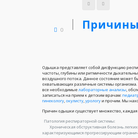
Причины
0
Одышка представляет собой дисфункцию респ
частоты, глубины или ритмичности дыхательн
воздушного потока. Данное состояние может б
охватывающих различные системы организма.
все необходимые
лабораторные анализы
, обс
записаться на прием к детским врачам:
педиат
гинекологу
,
окулисту
,
урологу
и прочим. Мы нахо
Причин одышки существует множество, каждая 
Патология респираторной системы:
Хроническая обструктивная болезнь легких
характеризующимся прогрессирующим огранич