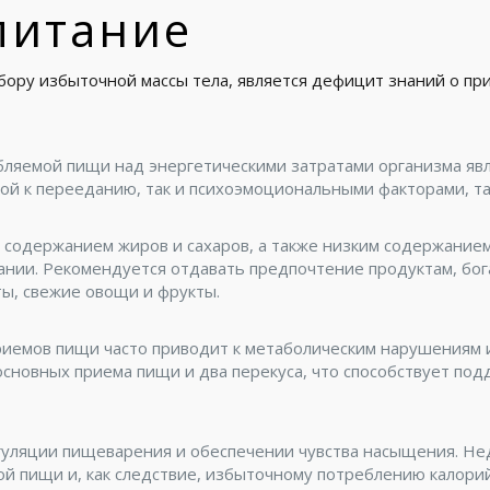
питание
ору избыточной массы тела, является дефицит знаний о при
ляемой пищи над энергетическими затратами организма явл
кой к перееданию, так и психоэмоциональными факторами, так
 содержанием жиров и сахаров, а также низким содержание
ании. Рекомендуется отдавать предпочтение продуктам, бо
ты, свежие овощи и фрукты.
риемов пищи часто приводит к метаболическим нарушениям 
сновных приема пищи и два перекуса, что способствует под
гуляции пищеварения и обеспечении чувства насыщения. Не
й пищи и, как следствие, избыточному потреблению калорий