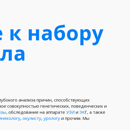
 к набору
ела
лубокого анализа причин, способствующих
ное совокупностью генетических, поведенческих и
изы
, обследование на аппарате
УЗИ
и
ЭК
Г, а также
инекологу
,
окулисту
,
урологу
и прочим. Мы