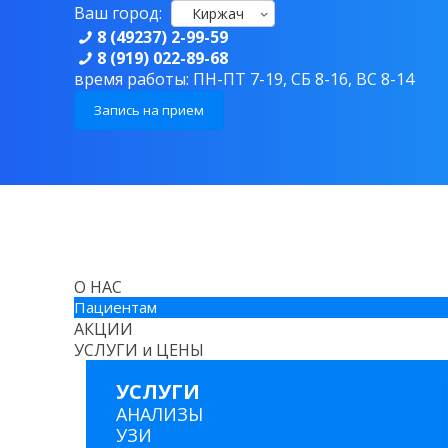
Ваш город:
Киржач
8 (49237) 2-99-59
8 (919) 022-89-68
время работы: ПН-ПТ 7-19, СБ 8-16, ВС 8-14
Запись на прием
О НАС
Пациентам
АКЦИИ
УСЛУГИ и ЦЕНЫ
УСЛУГИ
АНАЛИЗЫ
УЗИ