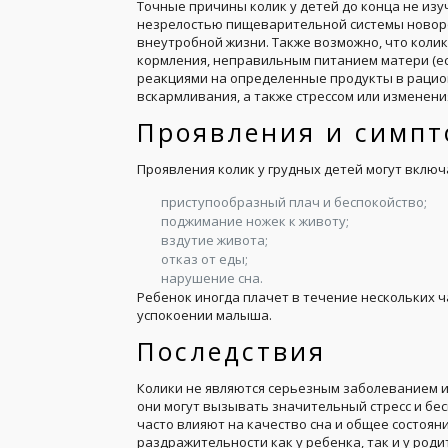
Точные причины колик у детей до конца не изуч
незрелостью пищеварительной системы новоро
внеутробной жизни. Также возможно, что коли
кормления, неправильным питанием матери (ес
реакциями на определенные продукты в рацион
вскармливания, а также стрессом или изменени
Проявления и симп
Проявления колик у грудных детей могут включа
приступообразный плач и беспокойство;
поджимание ножек к животу;
вздутие живота;
отказ от еды;
нарушение сна.
Ребенок иногда плачет в течение нескольких ч
успокоении малыша.
Последствия
Колики не являются серьезным заболеванием и
они могут вызывать значительный стресс и бес
часто влияют на качество сна и общее состояни
раздражительности как у ребенка, так и у роди