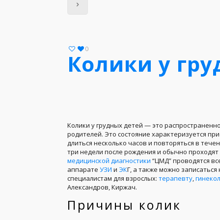
0
Колики у гру
Колики у грудных детей — это распространенн
родителей. Это состояние характеризуется пр
длиться несколько часов и повторяться в тече
три недели после рождения и обычно проходят
медицинской диагностики
“ЦМД” проводятся в
аппарате
УЗИ
и
ЭК
Г, а также можно записаться
специалистам для взрослых:
терапевту
,
гинекол
Александров, Киржач.
Причины колик