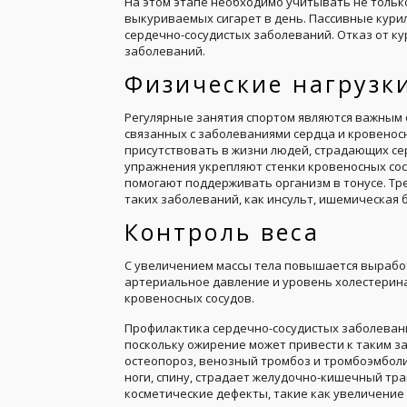
На этом этапе необходимо учитывать не тольк
выкуриваемых сигарет в день. Пассивные кур
сердечно-сосудистых заболеваний. Отказ от к
заболеваний.
Физические нагрузк
Регулярные занятия спортом являются важным 
связанных с заболеваниями сердца и кровенос
присутствовать в жизни людей, страдающих с
упражнения укрепляют стенки кровеносных сос
помогают поддерживать организм в тонусе. Тр
таких заболеваний, как инсульт, ишемическая 
Контроль веса
С увеличением массы тела повышается вырабо
артериальное давление и уровень холестерина
кровеносных сосудов.
Профилактика сердечно-сосудистых заболевани
поскольку ожирение может привести к таким за
остеопороз, венозный тромбоз и тромбоэмболи
ноги, спину, страдает желудочно-кишечный тра
косметические дефекты, такие как увеличение о