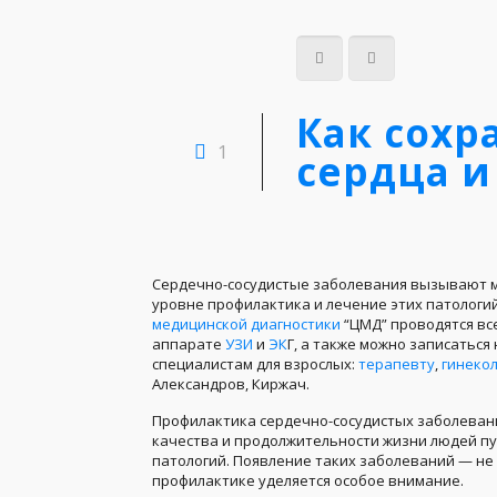
Как сохр
1
сердца и
Сердечно-сосудистые заболевания вызывают м
уровне профилактика и лечение этих патологи
медицинской диагностики
“ЦМД” проводятся в
аппарате
УЗИ
и
ЭК
Г, а также можно записаться
специалистам для взрослых:
терапевту
,
гинекол
Александров, Киржач.
Профилактика сердечно-сосудистых заболеван
качества и продолжительности жизни людей п
патологий. Появление таких заболеваний — не 
профилактике уделяется особое внимание.