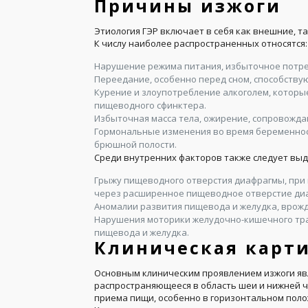
Причины изжоги
Этиология ГЭР включает в себя как внешние, т
К числу наиболее распространенных относятся:
Нарушение режима питания, избыточное потре
Переедание, особенно перед сном, способств
Курение и злоупотребление алкоголем, которы
пищеводного сфинктера.
Избыточная масса тела, ожирение, сопровож
Гормональные изменения во время беременнос
брюшной полости.
Среди внутренних факторов также следует выд
Грыжу пищеводного отверстия диафрагмы, при 
через расширенное пищеводное отверстие ди
Аномалии развития пищевода и желудка, врож
Нарушения моторики желудочно-кишечного тра
пищевода и желудка.
Клиническая карт
Основным клиническим проявлением изжоги яв
распространяющееся в область шеи и нижней ч
приема пищи, особенно в горизонтальном поло