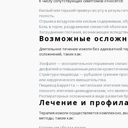
К числу сопутствующих симптомов относятся:
Кислый или горький привкус во рту в результ
полость.
Отрыжка воздухом или кислым содержимым, о
Боль в горле, раздражение слизистой оболочк
Затруднение глотания, возникающее вследстви
Возможные осложн
Длительное течение изжоги без адекватной те
осложнений, таких как:
Эзофагит — воспалительное поражение слизис
дисфагией и повышенным риском кровотечени
Стриктура пищевода — рубцовое сужение про
или хирургического вмешательства.
Пищевод Барретта — метаплазия эпителия пи
плоского эпителия цилиндрическим, что являе
Респираторные осложнения в виде развития бр
Лечение и профил
Терапия изжоги осуществляется комплексно, в
методы, такие как:
Коррекция образа жизни.