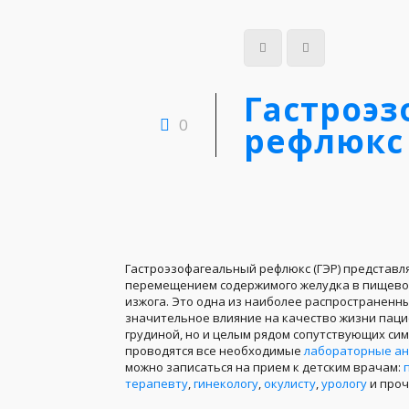
Гастроэ
0
рефлюкс
Гастроэзофагеальный рефлюкс (ГЭР) представл
перемещением содержимого желудка в пищевод,
изжога. Это одна из наиболее распространенн
значительное влияние на качество жизни паци
грудиной, но и целым рядом сопутствующих сим
проводятся все необходимые
лабораторные а
можно записаться на прием к детским врачам:
п
терапевту
,
гинекологу
,
окулисту
,
урологу
и проч