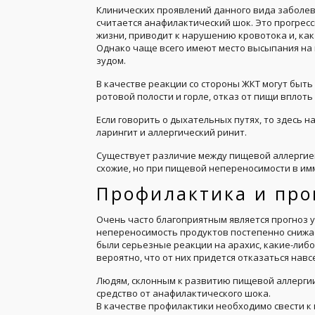
Клинических проявлений данного вида заболев
считается анафилактический шок. Это прогрес
жизни, приводит к нарушению кровотока и, как
Однако чаще всего имеют место высыпания на
зудом.
В качестве реакции со стороны ЖКТ могут быть 
ротовой полости и горле, отказ от пищи вплоть
Если говорить о дыхательных путях, то здесь 
ларингит и аллергический ринит.
Существует различие между пищевой аллергие
схожие, но при пищевой непереносимости в и
Профилактика и про
Очень часто благоприятным является прогноз у
непереносимость продуктов постепенно снижае
были серьезные реакции на арахис, какие-либ
вероятно, что от них придется отказаться навс
Людям, склонным к развитию пищевой аллергии,
средство от анафилактического шока.
В качестве профилактики необходимо свести к