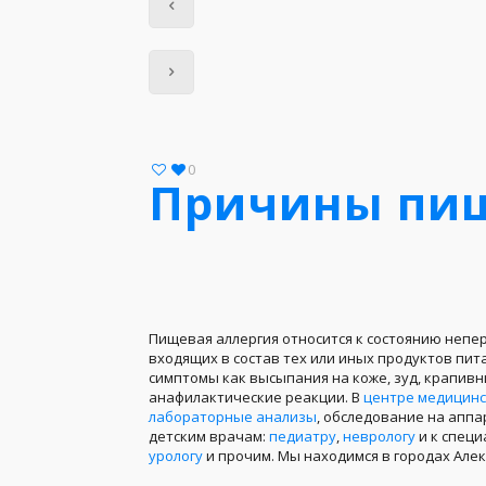
0
Причины пищ
Пищевая аллергия относится к состоянию неп
входящих в состав тех или иных продуктов пит
симптомы как высыпания на коже, зуд, крапив
анафилактические реакции. В
центре медицинс
лабораторные анализы
, обследование на аппа
детским врачам:
педиатру
,
неврологу
и к специ
урологу
и прочим. Мы находимся в городах Алек