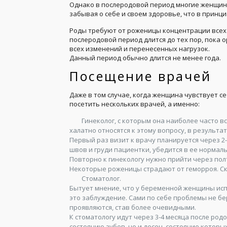
Однако в послеродовой период многие женщин
забывая о себе и своем здоровье, что в принц
Роды требуют от роженицы концентрации всех с
послеродовой период длится до тех пор, пока
всех изменений и перенесенных нагрузок.
Данный период обычно длится не менее года.
Посещение врачей
Даже в том случае, когда женщина чувствует с
посетить нескольких врачей, а именно:
Гинеколог, с которым она наиболее часто 
халатно относятся к этому вопросу, в результ
Первый раз визит к врачу планируется через 2
швов и груди пациентки, убедится в ее нормал
Повторно к гинекологу нужно прийти через пол
Некоторые роженицы страдают от геморроя. Скр
Стоматолог.
Бытует мнение, что у беременной женщины испо
это заблуждение. Сами по себе проблемы не бе
проявляются, став более очевидными.
К стоматологу идут через 3-4 месяца после род
состоянию зубов, но и десен, состояние которы