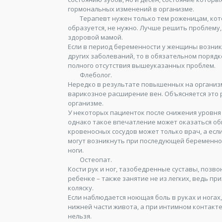
гормональных изменений в организме.
Терапевт нужен только тем роженицам, котор
образуется, не нужно. Лучше решить проблему,
здоровой мамой.
Если в период беременности у женщины возникл
других заболеваний, то в обязательном поряд
полного отсутствия вышеуказанных проблем.
Флеболог.
Нередко в результате повышенных на организм
варикозное расширение вен. Объясняется это 
организме.
У некоторых пациенток после снижения уровня
однако такое впечатление может оказаться о
кровеносных сосудов может только врач, а есл
могут возникнуть при последующей беременно
ноги.
Остеопат.
Кости рук и ног, тазобедренные суставы, позво
ребенке – также занятие не из легких, ведь пр
коляску.
Если наблюдается ноющая боль в руках и ногах,
нижней части живота, а при интимном контакте
нельзя.