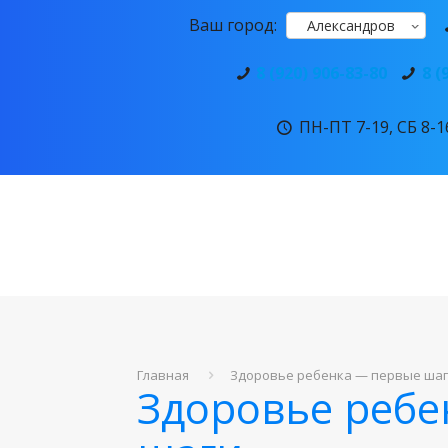
Ваш город:
Александров
8 (920) 906-83-80
8 (
ПН-ПТ 7-19, СБ 8-16
Главная
Здоровье ребенка — первые ша
Здоровье ребе