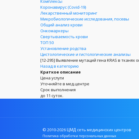
Комплексы
Коронавирус (Covid-19)
Лекарственный мониторинг
Микробиологические исследования, посевы
Общий анализ крови
Онкомаркеры
Свертываемость крови
ТОП 50
Установление родства
Цистологические и гистологические анализы
[12-295]
Выявление мутаций гена KRAS в тканях 
Назад в категорию
Краткое описание
Цена услуги
Уточняйте в мед.центре
Срок выполнения
до 11 суток.
© 2010-2026
сеть медицинских центров
ЦМД
Политика обработки персональных данных