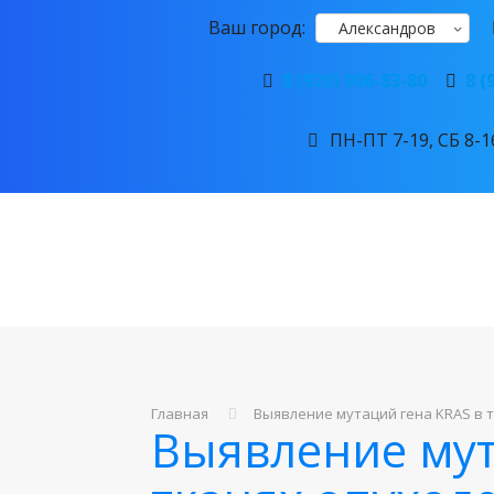
Ваш город:
Александров
8 (920) 906-83-80
8 (
ПН-ПТ 7-19, СБ 8-16
Главная
Выявление мутаций гена KRAS в 
Выявление мут