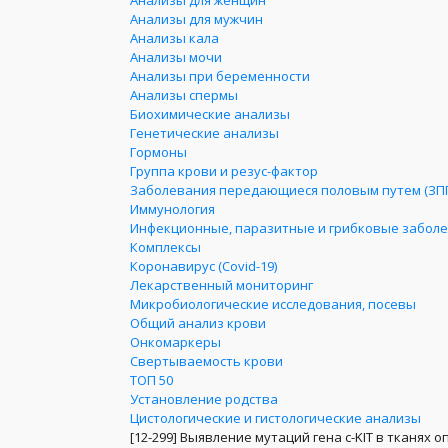
Анализы для женщин
Анализы для мужчин
Анализы кала
Анализы мочи
Анализы при беременности
Анализы спермы
Биохимические анализы
Генетические анализы
Гормоны
Группа крови и резус-фактор
Заболевания передающиеся половым путем (ЗП
Иммунология
Инфекционные, паразитные и грибковые забол
Комплексы
Коронавирус (Covid-19)
Лекарственный мониторинг
Микробиологические исследования, посевы
Общий анализ крови
Онкомаркеры
Свертываемость крови
ТОП 50
Установление родства
Цистологические и гистологические анализы
[12-299]
Выявление мутаций гена c-KIT в тканях о