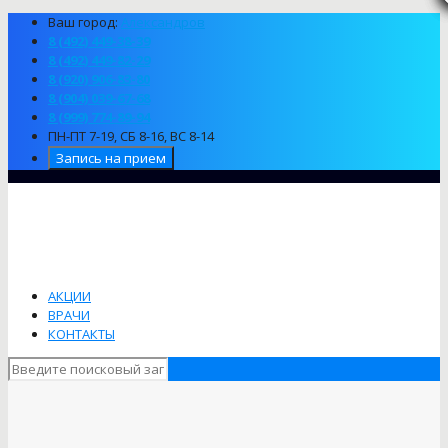
Ваш город:
Александров
8 (492) 449-38-39
8 (492) 449-82-29
8 (920) 906-83-80
8 (904) 039-67-68
8 (999) 774-89-94
ПН-ПТ 7-19, СБ 8-16, ВС 8-14
Запись на прием
АКЦИИ
ВРАЧИ
КОНТАКТЫ