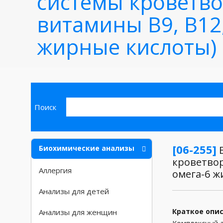
системы кроветвор
витамины B9, B12, 
жирные кислоты)
Поиск
[06-255]
Биохимические анализы
В
кроветворе
Аллергия
омега-6 ж
Анализы для детей
Краткое опи
Анализы для женщин