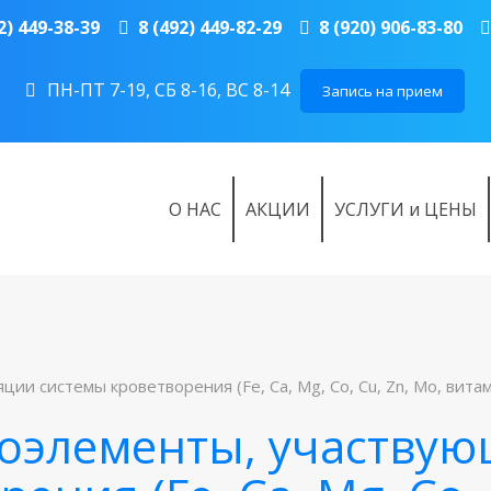
2) 449-38-39
8 (492) 449-82-29
8 (920) 906-83-80
ПН-ПТ 7-19, СБ 8-16, ВС 8-14
Запись на прием
О НАС
АКЦИИ
УСЛУГИ и ЦЕНЫ
 системы кроветворения (Fe, Ca, Mg, Co, Cu, Zn, Mo, витамин
оэлементы, участвую