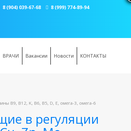
8 (904) 039-67-68
8 (999) 774-89-94
ВРАЧИ
Вакансии
Новости
КОНТАКТЫ
ы B9, B12, K, B6, B5, D, E, омега-3, омега-6
щие в регуляции