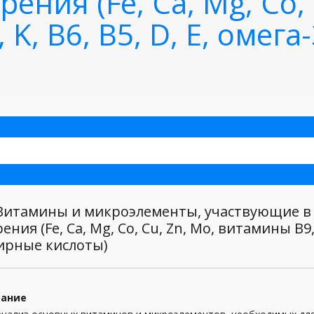
ения (Fe, Ca, Mg, Co, 
K, B6, B5, D, E, омега-
итамины и микроэлементы, участвующие в 
ния (Fe, Ca, Mg, Co, Cu, Zn, Mo, витамины B9, B
ирные кислоты)
сание