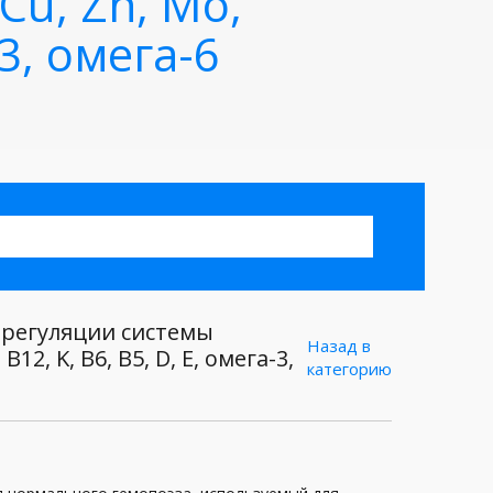
Cu, Zn, Mo,
3, омега-6
регуляции системы
Назад в
12, K, B6, B5, D, E, омега-3,
категорию