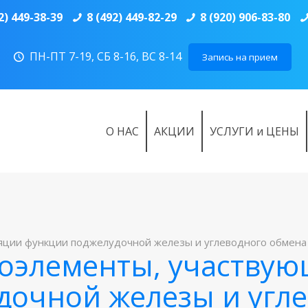
2) 449-38-39
8 (492) 449-82-29
8 (920) 906-83-80
ПН-ПТ 7-19, СБ 8-16, ВС 8-14
Запись на прием
О НАС
АКЦИИ
УСЛУГИ и ЦЕНЫ
ии функции поджелудочной железы и углеводного обмена (Cr, 
оэлементы, участвую
дочной железы и угл