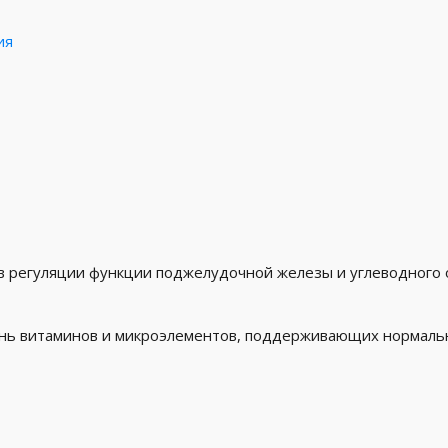
ия
егуляции функции поджелудочной железы и углеводного обмен
ень витаминов и микроэлементов, поддерживающих нормал