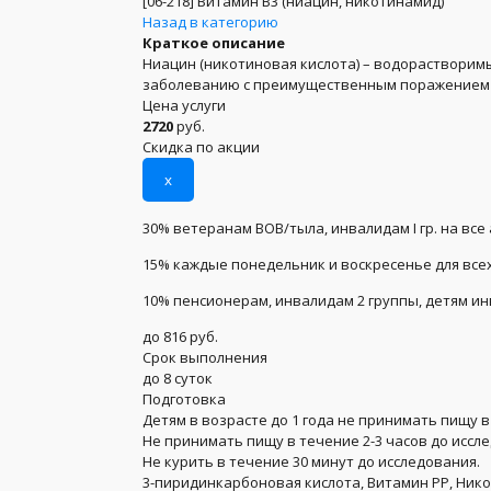
[06-218]
Витамин B3 (ниацин, никотинамид)
Назад в категорию
Краткое описание
Ниацин (никотиновая кислота) – водорастворимы
заболеванию с преимущественным поражением к
Цена услуги
2720
руб.
Скидка по акции
x
30% ветеранам ВОВ/тыла, инвалидам I гр. на все
15% каждые понедельник и воскресенье для всех
10% пенсионерам, инвалидам 2 группы, детям и
до 816 руб.
Срок выполнения
до 8 суток
Подготовка
Детям в возрасте до 1 года не принимать пищу в
Не принимать пищу в течение 2-3 часов до иссл
Не курить в течение 30 минут до исследования.
3-пиридинкарбоновая кислота, Витамин РР, Ник