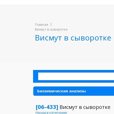
Главная
Висмут в сыворотке
Висмут в сыворотке
Биохимические анализы
Аллергия
[06-433]
Висмут в сыворотке
Назад в категорию
Анализы для детей