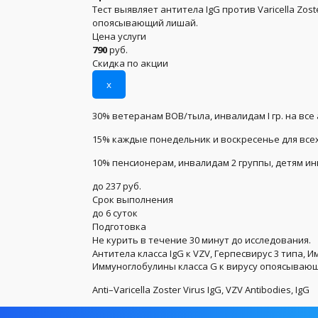
Тест выявляет антитела IgG против Varicella Zos
опоясывающий лишай.
Цена услуги
790
руб.
Скидка по акции
x
30% ветеранам ВОВ/тыла, инвалидам I гр. на все
15% каждые понедельник и воскресенье для всех
10% пенсионерам, инвалидам 2 группы, детям и
до 237 руб.
Срок выполнения
до 6 суток
Подготовка
Не курить в течение 30 минут до исследования.
Антитела класса IgG к VZV, Герпесвирус 3 типа, 
Иммуноглобулины класса G к вирусу опоясываю
Anti–Varicella Zoster Virus IgG, VZV Antibodies, IgG