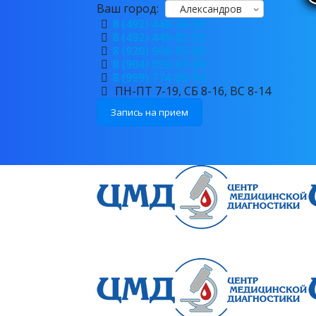
Ваш город:
Александров
8 (492) 449-38-39
8 (492) 449-82-29
8 (920) 906-83-80
8 (904) 039-67-68
8 (999) 774-89-94
ПН-ПТ 7-19, СБ 8-16, ВС 8-14
Запись на прием