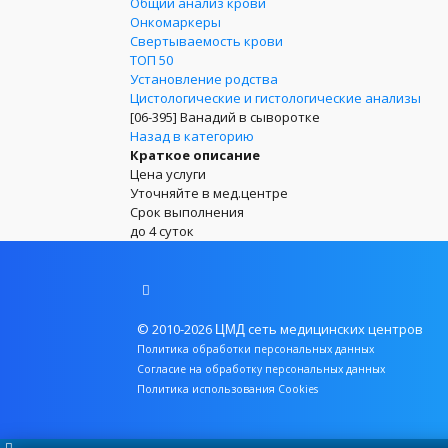
Общий анализ крови
Онкомаркеры
Свертываемость крови
ТОП 50
Установление родства
Цистологические и гистологические анализы
[06-395]
Ванадий в сыворотке
Назад в категорию
Краткое описание
Цена услуги
Уточняйте в мед.центре
Срок выполнения
до 4 суток
© 2010-2026
сеть медицинских центров
ЦМД
Политика обработки персональных данных
Согласие на обработку персональных данных
Политика использования Cookies