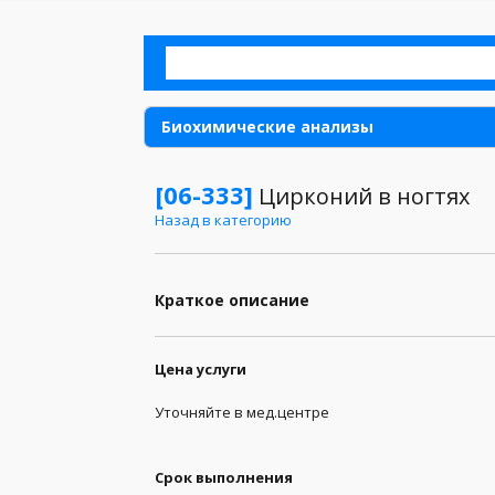
Биохимические анализы
Аллергия
[06-333]
Цирконий в ногтях
Назад в категорию
Анализы для детей
Анализы для женщин
Краткое описание
Анализы для мужчин
Анализы кала
Цена услуги
Анализы мочи
Уточняйте в мед.центре
Анализы при беременности
Срок выполнения
Анализы спермы