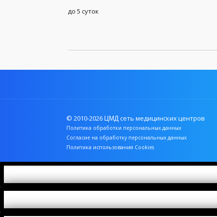
до 5 суток
Генетические анализы
Гормоны
Группа крови и резус-фактор
Заболевания передающиеся половым путем (
Иммунология
Инфекционные, паразитные и грибковые заб
© 2010-2026
сеть медицинских центров
ЦМД
Политика обработки персональных данных
Комплексы
Согласие на обработку персональных данных
Политика использования Cookies
Коронавирус (Covid-19)
Лекарственный мониторинг
Микробиологические исследования, посевы
Общий анализ крови