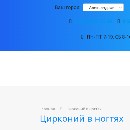
Ваш город:
Александров
8 (920) 906-83-80
8 (
ПН-ПТ 7-19, СБ 8-16
Главная
Цирконий в ногтях
Цирконий в ногтях