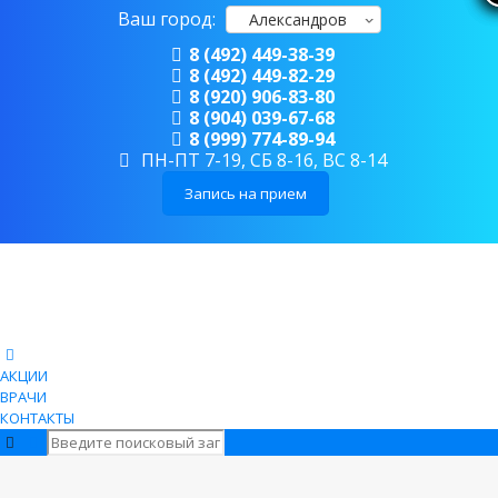
Ваш город:
Александров
8 (492) 449-38-39
8 (492) 449-82-29
8 (920) 906-83-80
8 (904) 039-67-68
8 (999) 774-89-94
ПН-ПТ 7-19, СБ 8-16, ВС 8-14
Запись на прием
АКЦИИ
ВРАЧИ
КОНТАКТЫ