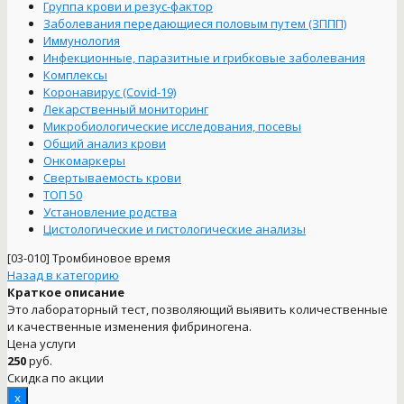
Группа крови и резус-фактор
Заболевания передающиеся половым путем (ЗППП)
Иммунология
Инфекционные, паразитные и грибковые заболевания
Комплексы
Коронавирус (Covid-19)
Лекарственный мониторинг
Микробиологические исследования, посевы
Общий анализ крови
Онкомаркеры
Свертываемость крови
ТОП 50
Установление родства
Цистологические и гистологические анализы
[03-010]
Тромбиновое время
Назад в категорию
Краткое описание
Это лабораторный тест, позволяющий выявить количественные
и качественные изменения фибриногена.
Цена услуги
250
руб.
Скидка по акции
x