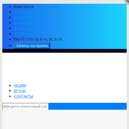
Ваш город:
Александров
8 (492) 449-38-39
8 (492) 449-82-29
8 (920) 906-83-80
8 (904) 039-67-68
8 (999) 774-89-94
ПН-ПТ 7-19, СБ 8-16, ВС 8-14
Запись на прием
АКЦИИ
ВРАЧИ
КОНТАКТЫ