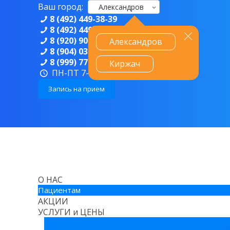
Ваш город:
Александров
8 (492) 449-38-39
8 (492) 449-82-29
8 (920) 906-83-80
Александров
8 (904) 039-67-68
8 (999) 774-89-94
Киржач
ПН-ПТ 7-19, СБ 8-16, ВС 8-14
Запись на прием
О НАС
Пациентам
АКЦИИ
УСЛУГИ и ЦЕНЫ