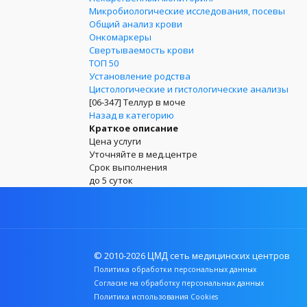
Микробиологические исследования, посевы
Общий анализ крови
Онкомаркеры
Свертываемость крови
ТОП 50
Установление родства
Цистологические и гистологические анализы
[06-347]
Теллур в моче
Назад в категорию
Краткое описание
Цена услуги
Уточняйте в мед.центре
Срок выполнения
до 5 суток
© 2010-2026
сеть медицинских центров
ЦМД
Политика обработки персональных данных
Согласие на обработку персональных данных
Политика использования Cookies