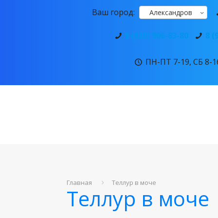
Ваш город:
Александров
8 (920) 906-83-80
8 (
ПН-ПТ 7-19, СБ 8-16
Главная
Теллур в моче
Теллур в моче