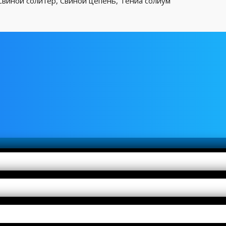
Свиной солитёр, Свиной цепень, Тениа солиум