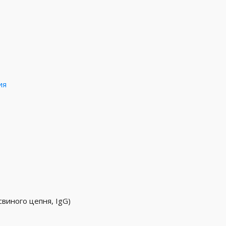
ия
свиного цепня, IgG)