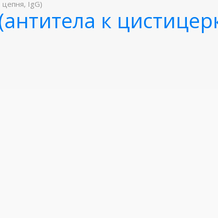
 цепня, IgG)
G (антитела к цистице