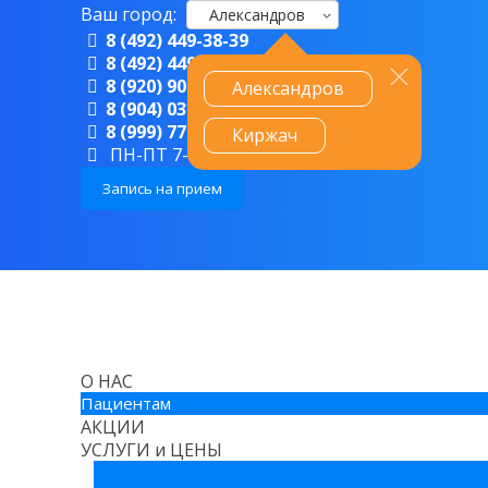
Ваш город:
Александров
8 (492) 449-38-39
8 (492) 449-82-29
8 (920) 906-83-80
Александров
8 (904) 039-67-68
8 (999) 774-89-94
Киржач
ПН-ПТ 7-19, СБ 8-16, ВС 8-14
Запись на прием
О НАС
Пациентам
АКЦИИ
УСЛУГИ и ЦЕНЫ