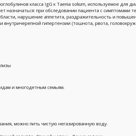
лобулинов класса IgG к Taenia solium, используемое для ди
т назначаться: при обследовании пациента с симптомами тен
области, нарушение аппетита, раздражительность и повышен
и внутричерепной гипертензии (тошнота, рвота, головокруж
ализы
лидам и многодетным семьям.
вания, можно пить чистую негазированную воду.