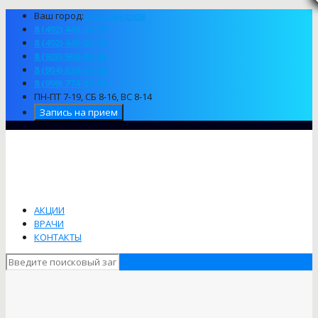
Ваш город:
Александров
8 (492) 449-38-39
8 (492) 449-82-29
8 (920) 906-83-80
8 (904) 039-67-68
8 (999) 774-89-94
ПН-ПТ 7-19, СБ 8-16, ВС 8-14
Запись на прием
АКЦИИ
ВРАЧИ
КОНТАКТЫ