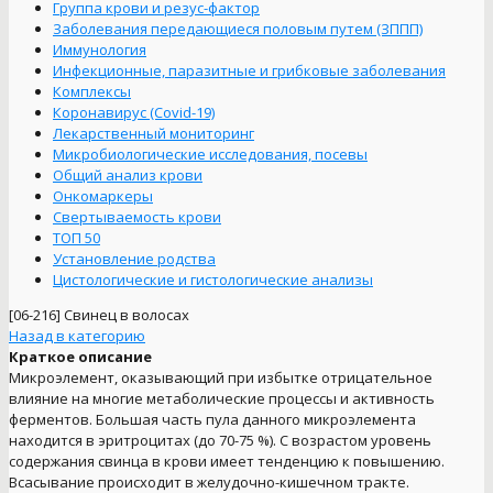
Группа крови и резус-фактор
Заболевания передающиеся половым путем (ЗППП)
Иммунология
Инфекционные, паразитные и грибковые заболевания
Комплексы
Коронавирус (Covid-19)
Лекарственный мониторинг
Микробиологические исследования, посевы
Общий анализ крови
Онкомаркеры
Свертываемость крови
ТОП 50
Установление родства
Цистологические и гистологические анализы
[06-216]
Свинец в волосах
Назад в категорию
Краткое описание
Микроэлемент, оказывающий при избытке отрицательное
влияние на многие метаболические процессы и активность
ферментов. Большая часть пула данного микроэлемента
находится в эритроцитах (до 70-75 %). С возрастом уровень
содержания свинца в крови имеет тенденцию к повышению.
Всасывание происходит в желудочно-кишечном тракте.