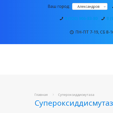
Ваш город:
Александров
8 (920) 906-83-80
8 (
ПН-ПТ 7-19, СБ 8-16
Главная
Супероксиддисмутаза
Супероксиддисмутаз