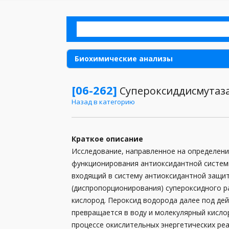
Биохимические анализы
Аллергия
[06-262]
Супероксиддисмутаз
Назад в категорию
Анализы для детей
Анализы для женщин
Краткое описание
Анализы для мужчин
Исследование, направленное на определени
функционирования антиоксидантной системы
Анализы кала
входящий в систему антиоксидантной защит
Анализы мочи
(диспропорционирования) супероксидного р
кислород. Пероксид водорода далее под де
Анализы при беременности
превращается в воду и молекулярный кисло
процессе окислительных энергетических ре
Анализы спермы