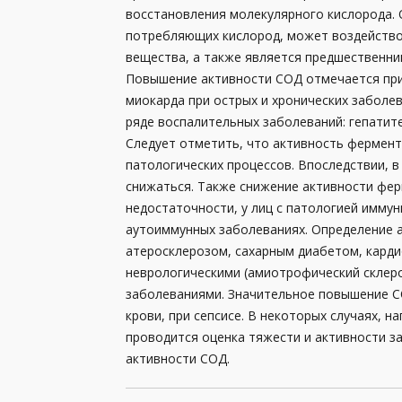
восстановления молекулярного кислорода. О
Генетические анализы
потребляющих кислород, может воздейство
вещества, а также является предшественни
Гормоны
Повышение активности СОД отмечается при
миокарда при острых и хронических заболе
Группа крови и резус-фактор
ряде воспалительных заболеваний: гепатите,
Заболевания передающиеся половым путем (
Следует отметить, что активность фермен
патологических процессов. Впоследствии, 
Иммунология
снижаться. Также снижение активности фе
недостаточности, у лиц с патологией имму
Инфекционные, паразитные и грибковые заб
аутоиммунных заболеваниях. Определение а
Комплексы
атеросклерозом, сахарным диабетом, карди
неврологическими (амиотрофический склеро
Коронавирус (Covid-19)
заболеваниями. Значительное повышение С
крови, при сепсисе. В некоторых случаях, 
Лекарственный мониторинг
проводится оценка тяжести и активности з
Микробиологические исследования, посевы
активности СОД.
Общий анализ крови