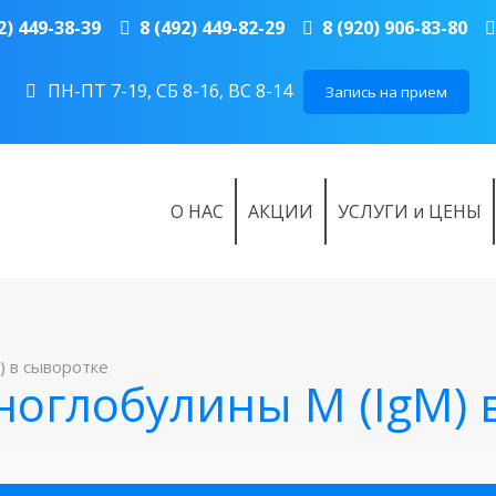
2) 449-38-39
8 (492) 449-82-29
8 (920) 906-83-80
ПН-ПТ 7-19, СБ 8-16, ВС 8-14
Запись на прием
О НАС
АКЦИИ
УСЛУГИ и ЦЕНЫ
 в сыворотке
оглобулины M (IgM) 