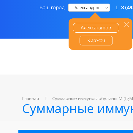
Ваш город:
8 (49
Александров
Александров
Киржач
Главная
Суммарные иммуноглобулины M (IgM)
Суммарные иммун