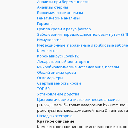
Анализы при беременности
Анализы спермы
Биохимические анализы
Генетические анализы
Гормоны
Группа крови и резус-фактор
Заболевания передающиеся половым путем (ЗП
Иммунология
Инфекционные, паразитные и грибковые забол
Комплексы
Коронавирус (Covid-19)
Лекарственный мониторинг
Микробиологические исследования, посевы
Общий анализ крови
Онкомаркеры
Свертываемость крови
ТОП 50
Установление родства
Цистологические и гистологические анализы
[21-662]
Смесь бытовых аллергенов hx2 (ImmunoCA
pteronyssinus, клещ домашней пыли D. farinae, 
Назад в категорию
Краткое описание
Комплексное скрининговое исследование, котор