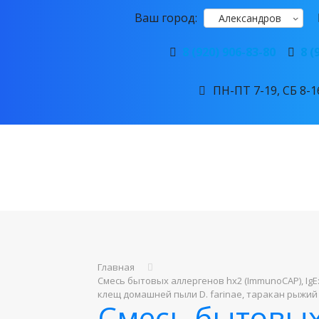
Ваш город:
Александров
8 (920) 906-83-80
8 (
ПН-ПТ 7-19, СБ 8-16
Главная
Смесь бытовых аллергенов hx2 (ImmunoCAP), IgE
клещ домашней пыли D. farinae, таракан рыжий
Смесь бытовых