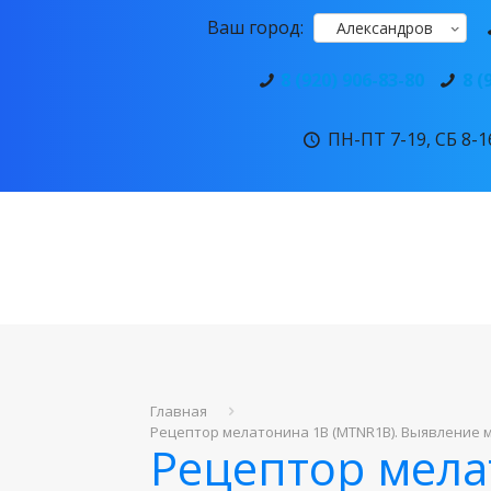
Ваш город:
Александров
8 (920) 906-83-80
8 (
ПН-ПТ 7-19, СБ 8-16
Главная
Рецептор мелатонина 1B (MTNR1B). Выявление му
Рецептор мела