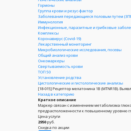
Гормоны
Группа крови и резус-фактор
Заболевания передающиеся половым путем (ЗП
Иммунология
Инфекционные, паразитные и грибковые забол
Комплексы
Коронавирус (Covid-19)
Лекарственный мониторинг
Микробиологические исследования, посевы
Общий анализ крови
Онкомаркеры
Свертываемость крови
ТОП 50
Установление родства
Цистологические и гистологические анализы
[18-015]
Рецептор мелатонина 1B (MTNR1B). Выявле
Назад в категорию
Краткое описание
Маркер связан с изменением метаболизма глюко
предрасположенности к повышенному уровню глю
Цена услуги
2950
руб.
Скидка по акции