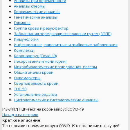
Анализы при беременности
Анализы спермы
Биохимические анализы
Генетические анализы
Гормоны
Группа крови и резус-фактор
Заболевания передающиеся половым путем (ЗППП)
Иммунология
Инфекционные, паразитные и грибковые заболевания
Комплексы
Коронавирус (Covid-19)
Лекарственный мониторинг
Микробиологические исследования, посевы
Общий анализ крови
Онкомаркеры
Свертываемость крови
ТОП 50
Установление родства
Цистологические и гистологические анализы
[43-3447]
ПЦР-тест на коронавирус COVID-19
Назад в категорию
Краткое описание
Тест покажет наличие вируса COVID-19 в организме в текущий