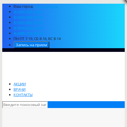
Ваш город:
Александров
8 (492) 449-38-39
8 (492) 449-82-29
8 (920) 906-83-80
8 (904) 039-67-68
8 (999) 774-89-94
ПН-ПТ 7-19, СБ 8-16, ВС 8-14
Запись на прием
АКЦИИ
ВРАЧИ
КОНТАКТЫ