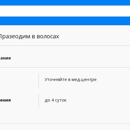
разеодим в волосах
сание
Уточняйте в мед.центре
ения
до 4 суток