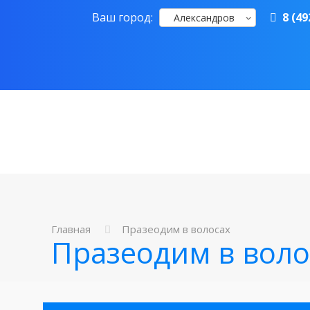
Ваш город:
8 (49
Александров
Главная
Празеодим в волосах
Празеодим в воло