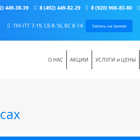
2) 449-38-39
8 (492) 449-82-29
8 (920) 906-83-80
ПН-ПТ 7-19, СБ 8-16, ВС 8-14
Запись на прием
О НАС
АКЦИИ
УСЛУГИ и ЦЕНЫ
сах