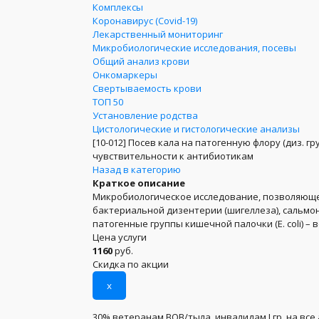
Комплексы
Коронавирус (Covid-19)
Лекарственный мониторинг
Микробиологические исследования, посевы
Общий анализ крови
Онкомаркеры
Свертываемость крови
ТОП 50
Установление родства
Цистологические и гистологические анализы
[10-012]
Посев кала на патогенную флору (диз. г
чувствительности к антибиотикам
Назад в категорию
Краткое описание
Микробиологическое исследование, позволяюще
бактериальной дизентерии (шигеллеза), сальмон
патогенные группы кишечной палочки (E. coli) –
Цена услуги
1160
руб.
Скидка по акции
x
30% ветеранам ВОВ/тыла, инвалидам I гр. на все