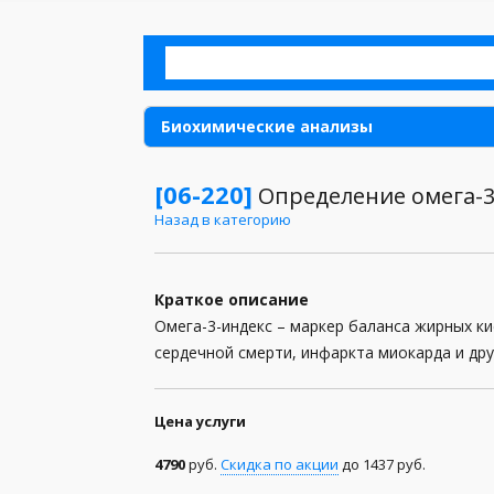
Биохимические анализы
Аллергия
[06-220]
Определение омега-3
Назад в категорию
Анализы для детей
Анализы для женщин
Краткое описание
Анализы для мужчин
Омега-3-индекс – маркер баланса жирных к
сердечной смерти, инфаркта миокарда и дру
Анализы кала
Анализы мочи
Цена услуги
Анализы при беременности
4790
руб.
Скидка по акции
до 1437 руб.
Анализы спермы