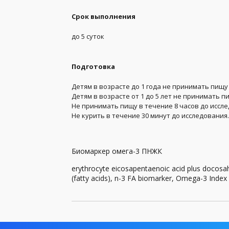
Генетические анализы
Срок выполнения
до 5 суток
Гормоны
Группа крови и резус-фактор
Подготовка
Заболевания передающиеся половым путем (
Детям в возрасте до 1 года не принимать пищу 
Детям в возрасте от 1 до 5 лет не принимать п
Иммунология
Не принимать пищу в течение 8 часов до иссл
Не курить в течение 30 минут до исследования.
Инфекционные, паразитные и грибковые заб
Комплексы
Биомаркер омега-3 ПНЖК
Коронавирус (Covid-19)
erythrocyte eicosapentaenoic acid plus docos
(fatty acids), n-3 FA biomarker, Omega-3 Index
Лекарственный мониторинг
Микробиологические исследования, посевы
Общий анализ крови